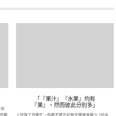
「『果汁』『水果』均有
『果』，然而彼此分別多」
近年
忽略
上班族工作繁忙，但都不要忘記每天應進食最少 2份水