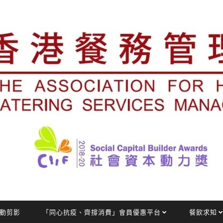
動剪影
「同心抗疫、齊撐消費」會員優惠平台
餐飲求知