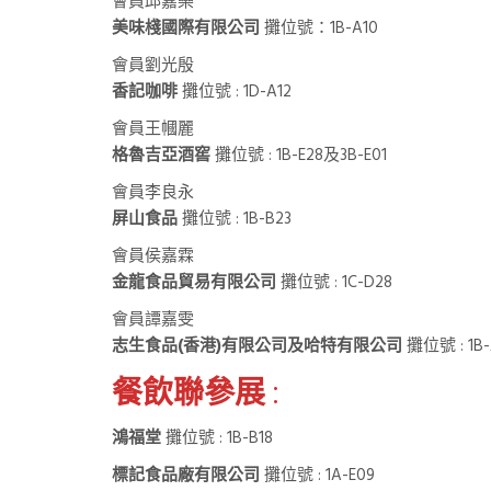
會員邱嘉樂
美味棧國際有限公司
攤位號：1B-A10
會員劉光殷
香記咖啡
攤位號 : 1D-A12
會員王幗麗
格魯吉亞酒窖
攤位號 : 1B-E28及3B-E01
會員李良永
屏山食品
攤位號 : 1B-B23
會員侯嘉霖
金龍食品貿易有限公司
攤位號 : 1C-D28
會員譚嘉雯
志生食品(香港)有限公司及哈特有限公司
攤位號 : 1B-
餐飲聯參展
:
鴻福堂
攤位號 : 1B-B18
標記食品廠有限公司
攤位號 : 1A-E09