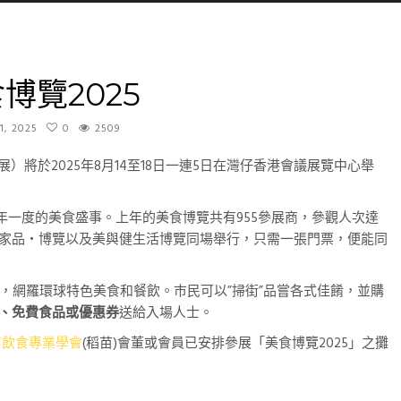
博覽2025
1, 2025
0
2509
食展）將於2025年8月14至18日一連5日在灣仔香港會議展覽中心舉
是一年一度的美食盛事。上年的美食博覽共有955參展商，參觀人次達
家電‧家品‧博覽以及美與健生活博覽同場舉行，只需一張門票，便能同
，網羅環球特色美食和餐飲。巿民可以”掃街”品嘗各式佳餚，並購
食、免費食品或優惠券
送給入場人士。
苗飲食專業學會
(稻苗)會董或會員已安排參展「美食博覽2025」之攤