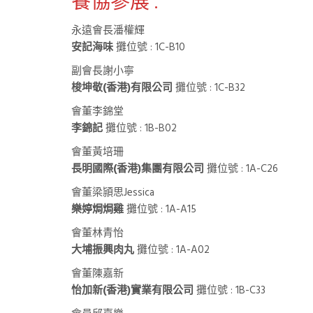
餐協參展 :
永遠會長潘權輝
安記海味
攤位號 : 1C-B10
副會長謝小寧
梭坤敬(香港)有限公司
攤位號 : 1C-B32
會董李錦堂
李錦記
攤位號 : 1B-B02
會董黃培珊
長明國際(香港)集團有限公司
攤位號 : 1A-C26
會董梁頴思Jessica
樂婷焗焗雞
攤位號 : 1A-A15
會董林青怡
大埔振興肉丸
攤位號 : 1A-A02
會董陳嘉新
怡加新(香港)實業有限公司
攤位號 : 1B-C33